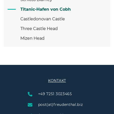
Titanic-Hafen von Cobh
Castledonovan Castle
Three Castle Head
Mizen Head
KONTAKT
+49 7251 3023465
post(at)freudenthal.biz