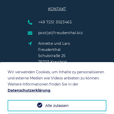
KONTAKT
+49 7251 3023465
post(at)freudenthal.biz
Annette und Lars
Freudenthal
Schulstraße 25
76703 Kraichtal
Wir verwenden Cookies, um Inhalte zu personalisieren
und externe Medien wie Videos anbieten zu können.
Weitere Informationen finden Sie in der
QUICK LINKS
Datenschutzerklärung
.
Irland Karte
Impressum
Alle zulassen
Vorbereitung für Irland
Datenschutz